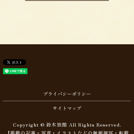
ィ
ー
ル
ド
は
空
の
ま
ま
に
し
プライバシーポリシー
て
く
サイトマップ
だ
さ
Copyright © 鈴木旅館 All Rights Reserved.
い。
【掲載の記事・写真・イラストなどの無断複写・転載